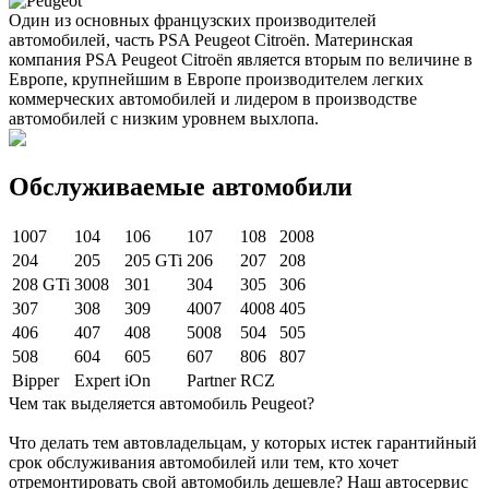
Один из основных французских производителей
автомобилей, часть PSA Peugeot Citroën. Материнская
компания PSA Peugeot Citroën является вторым по величине в
Европе, крупнейшим в Европе производителем легких
коммерческих автомобилей и лидером в производстве
автомобилей с низким уровнем выхлопа.
Обслуживаемые автомобили
1007
104
106
107
108
2008
204
205
205 GTi
206
207
208
208 GTi
3008
301
304
305
306
307
308
309
4007
4008
405
406
407
408
5008
504
505
508
604
605
607
806
807
Bipper
Expert
iOn
Partner
RCZ
Чем так выделяется автомобиль Peugeot?
Что делать тем автовладельцам, у которых истек гарантийный
срок обслуживания автомобилей или тем, кто хочет
отремонтировать свой автомобиль дешевле? Наш автосервис