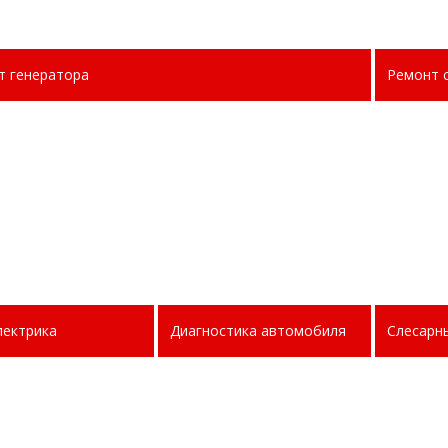
т генератора
Ремонт 
лектрика
Диагностика автомобиля
Слесарн