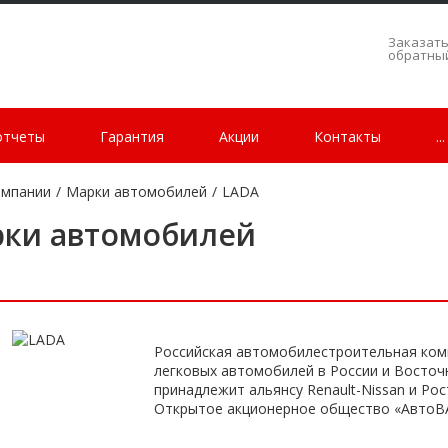
Заказат
обратны
отчеты
Гарантия
Акции
Контакты
...
омпании
/
Марки автомобилей
/
LADA
ки автомобилей
Российская автомобилестроительная ком
легковых автомобилей в России и Восточ
принадлежит альянсу Renault-Nissan и Ро
Открытое акционерное общество «АвтоВА