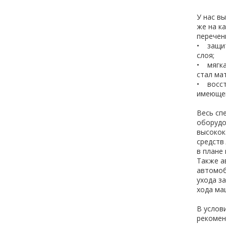
У нас в
же на к
перечен
• защит
слоя;
• мягка
стал ма
• восст
имеющег
Весь сп
оборудо
высокок
средств
в плане
Также а
автомоб
ухода з
хода ма
В услов
рекомен