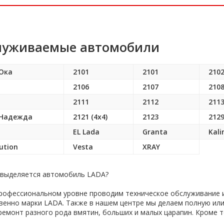
луживаемые автомобили
 Ока
2101
2101
210
2106
2107
210
2111
2112
211
 Надежда
2121 (4x4)
2123
212
EL Lada
Granta
Kali
ution
Vesta
XRAY
 выделяется автомобиль LADA?
рофессиональном уровне проводим техническое обслуживание и
венно марки LADA. Также в нашем центре мы делаем полную или
 ремонт разного рода вмятин, больших и малых царапин. Кроме 