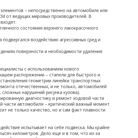
 элементов – непосредственно на автомобиле или
ЛКМ от ведущих мировых производителей. В
входят:
отличного состояния верхнего лакокрасочного
а подвергался воздействию агрессивных сред и
дениях поверхности и необходимости удаления
пециалисты с использованием нового
нашем распоряжении – стапели для быстрого и
сстановления геометрии линейки транспортных
емонта отечественных, и не только, автомобилей
, сложных нарушений рисунка кузова).
зированную диагностику и ремонт ходовой части
ой части автомобиля – критический важный момент
ит не только качество, но и сам факт плавности
действие испытывает на себе подвеска. Мы крайне
ысяч километров. Дело еще и в том, что из-за