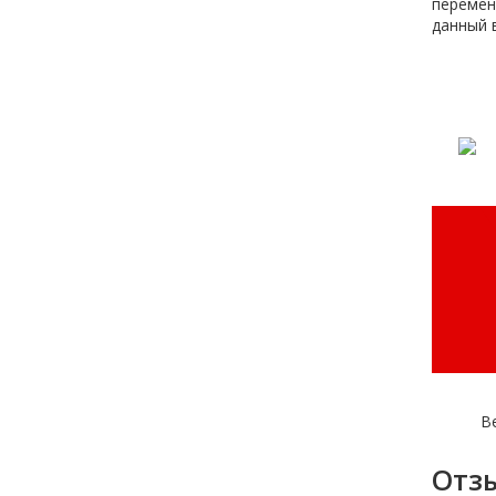
перемен
данный 
В
Отз