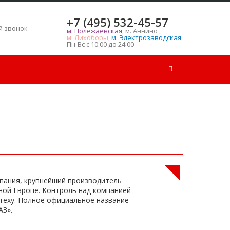
+7 (495) 532-45-57
ь
й звонок
м. Полежаевская
,
м. Аннино
,
м. Лихоборы
,
м. Электрозаводская
Пн-Вс с 10:00 до 24:00
пания, крупнейший производитель
ной Европе. Контроль над компанией
стеху. Полное официальное название -
З».