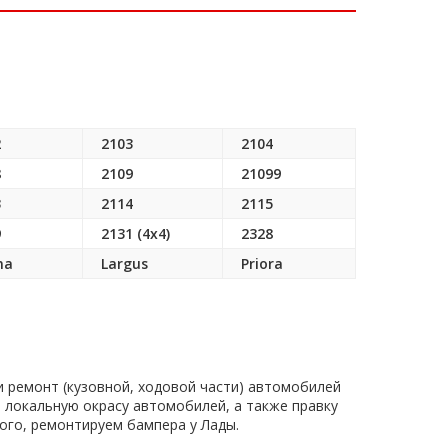
2
2103
2104
8
2109
21099
3
2114
2115
9
2131 (4x4)
2328
na
Largus
Priora
 ремонт (кузовной, ходовой части) автомобилей
 локальную окрасу автомобилей, а также правку
того, ремонтируем бампера у Лады.