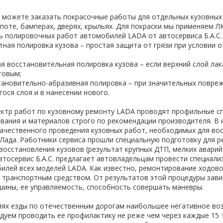
ы можете заказать покрасочные работы для отдельных кузовных
апоте, бамперах, дверях, крыльях. Для покраски мы применяем 
ь полировочных работ автомобилей LADA от автосервиса Б.А.С. 
ная полировка кузова – простая защита от грязи при условии 
я восстановительная полировка кузова – если верхний слой лак
товым;
ановительно-абразивная полировка – при значительных повреж
ося слоя и в нанесении нового.
ектр работ по кузовному ремонту LADA проводят профильные с
вания и материалов строго по рекомендации производителя. В 
ачественного проведения кузовных работ, необходимых для во
 Лада. Работники сервиса прошли специальную подготовку для р
 восстановления кузовов (результат крупных ДТП, мелких аварий
втосервис Б.А.С. предлагает автовладельцам провести специали
илей всех моделей LADA. Как известно, ремонтирование ходов
а транспортным средством. От результатов этой процедуры завис
шины, ее управляемость, способность совершать маневры.
иях езды по отечественным дорогам наибольшее негативное воз
дуем проводить ее профилактику не реже чем через каждые 15 т