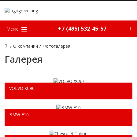
+7 (495) 532-45-57
Меню
/
О компании
/
Фотогалерея
Галерея
VOLVO XC90
BMW F10