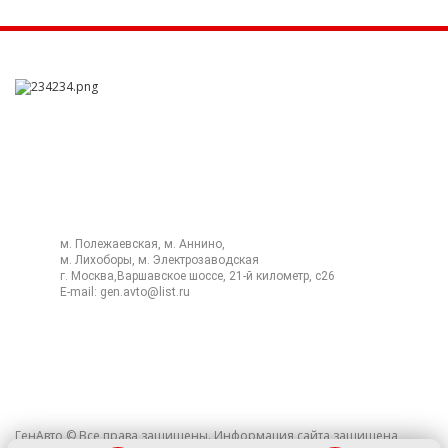
+7 (495) 532-45-57
м. Полежаевская, м. Аннино,
м. Лихоборы, м. Электрозаводская
г. Москва,Варшавское шоссе, 21-й километр, с26
E-mail:
gen.avto@list.ru
ГенАвто © Все права защищены. Информация сайта защищена